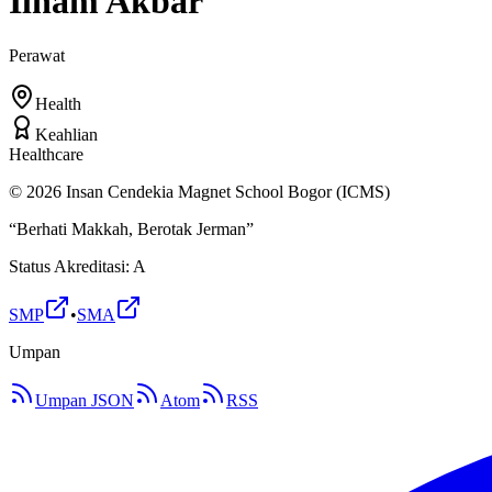
Ilham Akbar
Perawat
Health
Keahlian
Healthcare
©
2026
Insan Cendekia Magnet School Bogor (ICMS)
“Berhati Makkah, Berotak Jerman”
Status Akreditasi: A
SMP
•
SMA
Umpan
Umpan JSON
Atom
RSS